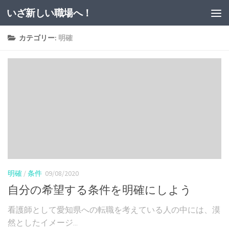
いざ新しい職場へ！
コンテンツへスキップ
カテゴリー:
明確
明確
/
条件
09/08/2020
自分の希望する条件を明確にしよう
看護師として愛知県への転職を考えている人の中には、漠
然としたイメージ...